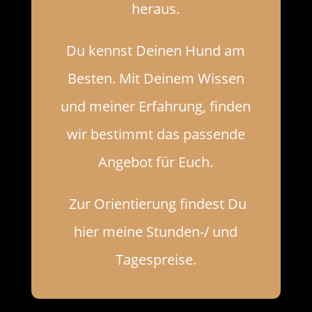
heraus.
Du kennst Deinen Hund am
Besten. Mit Deinem Wissen
und meiner Erfahrung, finden
wir bestimmt das passende
Angebot für Euch.
Zur Orientierung findest Du
hier meine Stunden-/ und
Tagespreise.