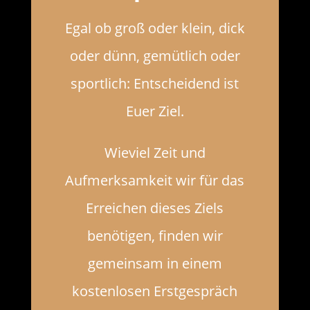
Egal ob groß oder klein, dick
oder dünn, gemütlich oder
sportlich: Entscheidend ist
Euer Ziel.
Wieviel Zeit und
Aufmerksamkeit wir für das
Erreichen dieses Ziels
benötigen, finden wir
gemeinsam in einem
kostenlosen Erstgespräch