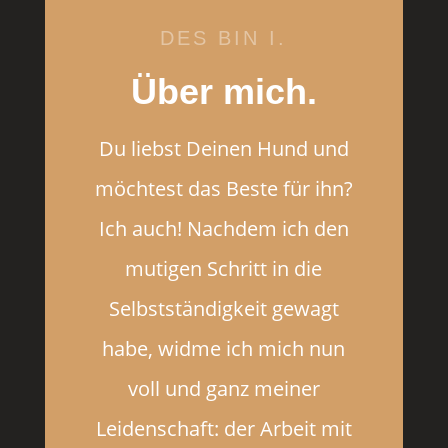
DES BIN I.
Über mich.
Du liebst Deinen Hund und
möchtest das Beste für ihn?
Ich auch! Nachdem ich den
mutigen Schritt in die
Selbstständigkeit gewagt
habe, widme ich mich nun
voll und ganz meiner
Leidenschaft: der Arbeit mit